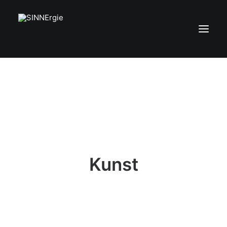
Aktuelles
Über die Sinne
Künstler
Kunstwerke
Kontakt
Kunst
Search