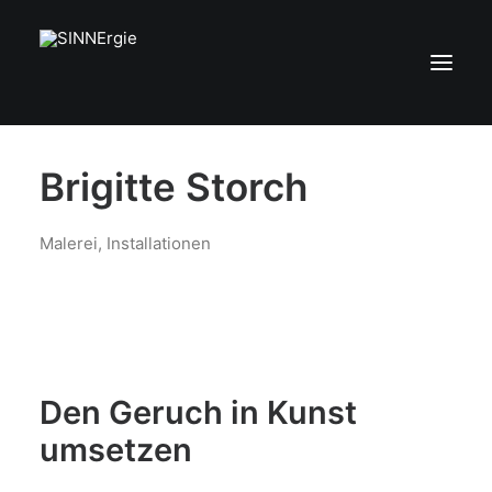
Brigitte Storch
Aktuelles
Über die Sinne
Malerei, Installationen
Künstler
Kunstwerke
Kontakt
Den Geruch in Kunst
umsetzen
Search