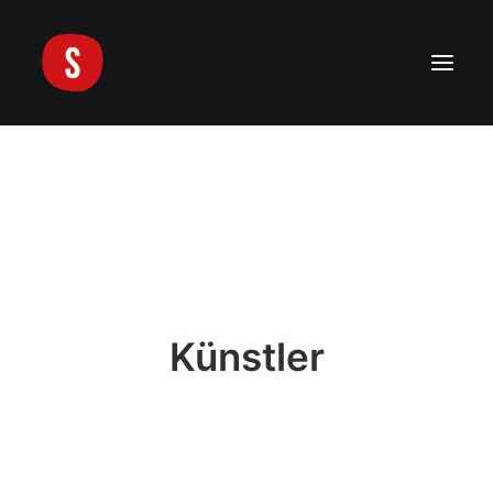
Aktuelles
Über die Sinne
Künstler
Kunstwerke
Kontakt
Künstler
Search